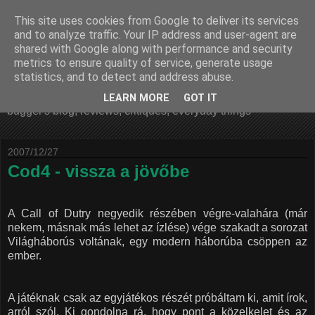
This site uses cookies from Google to deliver its services
and to analyze traffic. Your IP address and user-agent are
shared with Google along with performance and security
metrics to ensure quality of service, generate usage
bugger's bugging blog
statistics, and to detect and address abuse.
LEARN MORE
GOT IT
bugger's blog, reviews, critiques, everyday things
2007/12/27
Cod4 - vissza a jövőbe
A Call of Dutry negyedik részében végre-valahára (már
nekem, másnak más lehet az ízlése) vége szakadt a sorozat
Világháborús voltának, egy modern háborúba csöppen az
ember.
A játéknak csak az egyjátékos részét próbáltam ki, amit írok,
arról szól. Ki gondolna rá, hogy pont a közelkelet és az