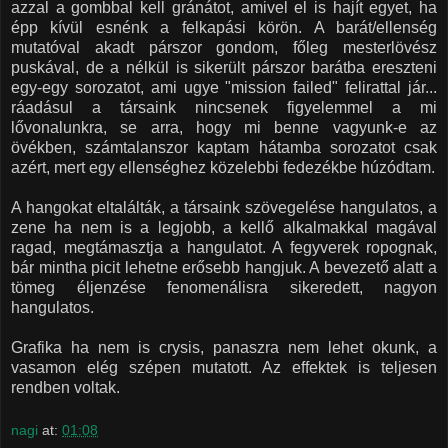
azzal a gombbal kell gránátot, amivel el is hajít egyet, ha
épp kívül esnénk a felkapási körön. A barát/ellenség
mutatóval akadt párszor gondom, főleg mesterlövész
puskával, de a nélkül is sikerült párszor barátba ereszteni
egy-egy sorozatot, ami ugye "mission failed" felirattal jár...
ráadásul a társaink nincsenek figyelemmel a mi
lővonalunkra, se arra, hogy mi benne vagyunk-e az
övékben, számtalanszor kaptam hátamba sorozatot csak
azért, mert egy ellenséghez közelebbi fedezékbe húzódtam.
A hangokat eltalálták, a társaink szövegelése hangulatos, a
zene ha nem is a legjobb, a kellő alkalmakkal magával
ragad, megtámasztja a hangulatot. A fegyverek ropognak,
bár mintha picit lehetne erősebb hangjuk. A bevezető alatt a
tömeg éljenzése fenomenálisra sikeredett, nagyon
hangulatos.
Grafika ha nem is crysis, panaszra nem lehet okunk, a
vasamon elég szépen mutatott. Az effektek is teljesen
rendben voltak.
nagi
at:
01:08