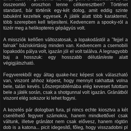
összeomló oroszhon lenne célkeresztben? Történet
standard, bár történik egy-két dolog, amit eddig szinte
tabuként kezeltek egyesek. A játék alatt több karakterrel,
több szerepben kell teljesíteni. Kedvencem a spooky-ról a
tüzér meg a helikopteres gépágyús volt.
A missziók kellően változatosak, a lopakodástól a "fejjel a
falnak" báziskiirtásig minden van. Kedvencem a csernobili
lopakodós pálya volt, igazán jól el volt találva. A legnagyobb
baj a hosszuk: egy hosszabb délután/este alatt
végigjátszható.
Fegyverekből egy áltag quake-hez képest sok válaszható
van, viszont ahhoz képest, hogy mennyit rakhattak volna
bele, talán kevés. Lőszerproblémába elég keveset futottam
bele a játék során, csak a shotgunnal volt igazán. Gránátból
viszont elég sokszor ki lehet fogyni.
A kezelés pár dologban fura, pl nincs echte kiosztva a két
cserélhető fegyver számokra, hanem mindkettővel csak
váltunk, illetve gránátot nem csak elővesz, hanem rögtön
dob is a katona... picit idegesítő, főleg, hogy visszadobni pl